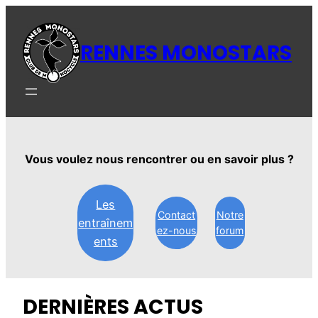
Aller
au
RENNES MONOSTARS
contenu
Vous voulez nous rencontrer ou en savoir plus ?
Les
Contact
Notre
entraînem
ez-nous
forum
ents
DERNIÈRES ACTUS