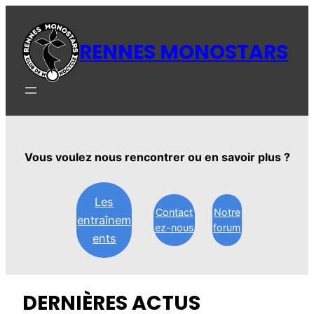
Aller
au
RENNES MONOSTARS
contenu
Vous voulez nous rencontrer ou en savoir plus ?
Les
Contact
Notre
entraînem
ez-nous
forum
ents
DERNIÈRES ACTUS