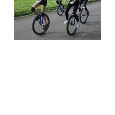
REPRISE DES ACTIVITÉS
— RENTRÉE 2023
Reprise des entraînements : lundi 4
septembre au gymnase Jacques Prévert à
19 h, samedi 9 septembre au complexe
Commandant Bougouin à 10 h 30 et jeudi 7
septembre au gymnase Jules Isaac à 18