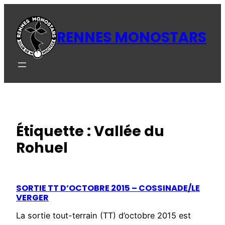
Aller
au
RENNES MONOSTARS
contenu
Étiquette :
Vallée du
Rohuel
SORTIE TT D’OCTOBRE 2015 – COSSINADE/LE
VERGER
La sortie tout-terrain (TT) d’octobre 2015 est