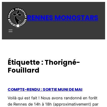
Aller
au
RENNES MONOSTARS
contenu
Étiquette :
Thorigné-
Fouillard
COMPTE-RENDU : SORTIE MUNI DE MAI
Voilà qui est fait ! Nous avons randonné en forêt
de Rennes de 14h à 18h (approximativement) par