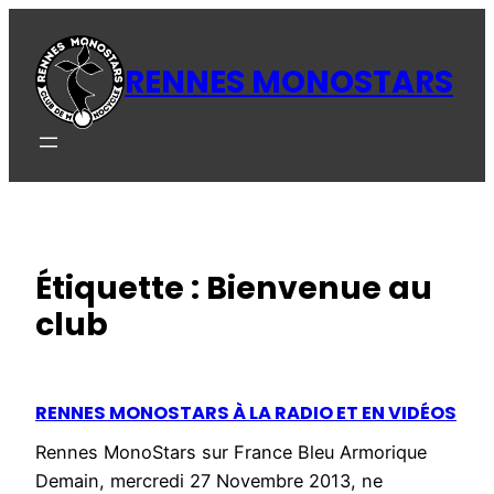
Aller
au
RENNES MONOSTARS
contenu
Étiquette :
Bienvenue au
club
RENNES MONOSTARS À LA RADIO ET EN VIDÉOS
Rennes MonoStars sur France Bleu Armorique
Demain, mercredi 27 Novembre 2013, ne