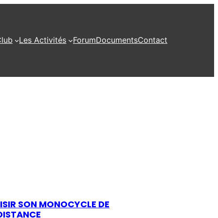
Club
Les Activités
Forum
Documents
Contact
ISIR SON MONOCYCLE DE
DISTANCE