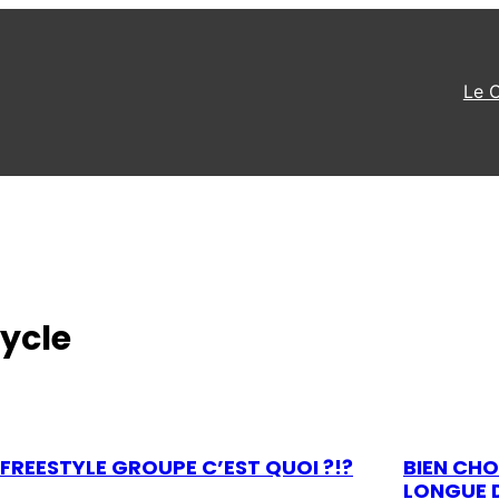
Le 
ycle
 FREESTYLE GROUPE C’EST QUOI ?!?
BIEN CHO
LONGUE 