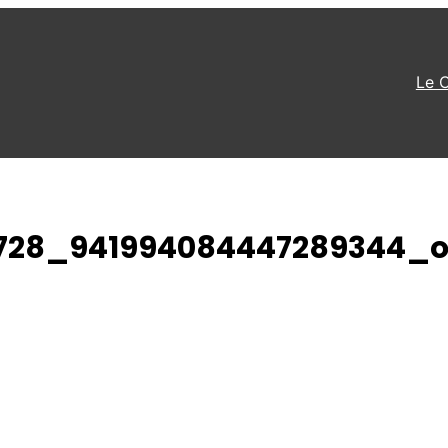
Le 
2728_941994084447289344_